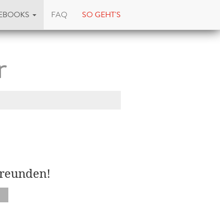
EBOOKS
FAQ
SO GEHT'S
r
Freunden!