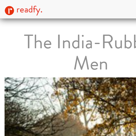
readfy.
The India-Rub
Men