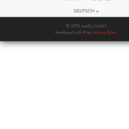
DEUTSCH
© 2016 readfy GmbH
developed with
♥
by
Johnny Bytes