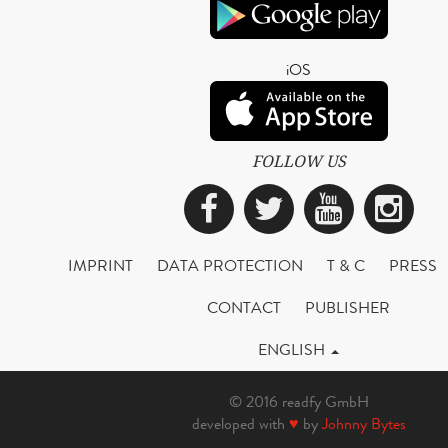
iOS
FOLLOW US
Facebook
Twitter
YouTub
Ins
IMPRINT
DATA PROTECTION
T & C
PRESS
CONTACT
PUBLISHER
ENGLISH
© 2016 readfy GmbH
developed with
♥
by
Johnny Bytes