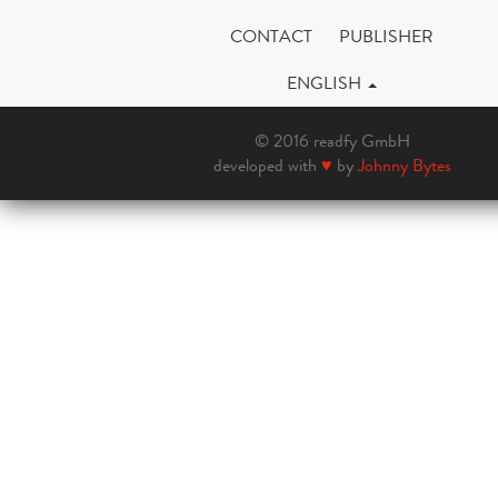
CONTACT
PUBLISHER
ENGLISH
© 2016 readfy GmbH
developed with
♥
by
Johnny Bytes