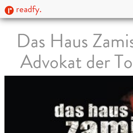
readfy.
Das Haus Zamis
Advokat der To