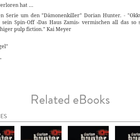
erloren hat ...
n Serie um den "Dämonenkiller" Dorian Hunter. - "Okku
sein Spin-Off ›Das Haus Zamis‹ vermischen all das so 
iger pulp fiction." Kai Meyer
gel"
"
Related eBooks
IES