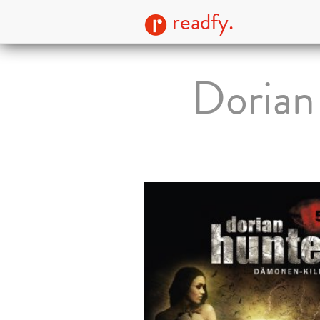
readfy.
Dorian