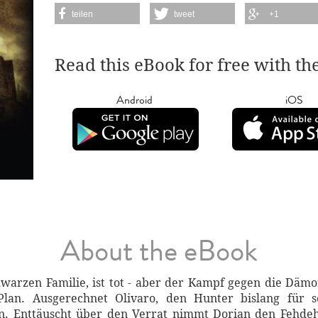
teilen
tweet
+1
Read this eBook for free with th
Android
iOS
About the eBook
arzen Familie, ist tot - aber der Kampf gegen die Dämon
lan. Ausgerechnet Olivaro, den Hunter bislang für s
. Enttäuscht über den Verrat nimmt Dorian den Fehdeha