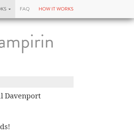
OKS
FAQ
HOW IT WORKS
ampirin
al Davenport
ds!