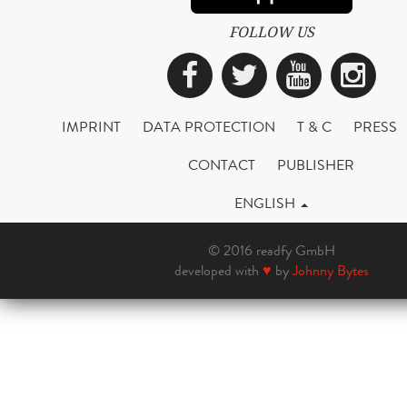
FOLLOW US
Facebook
Twitter
YouTub
Ins
IMPRINT
DATA PROTECTION
T & C
PRESS
CONTACT
PUBLISHER
ENGLISH
© 2016 readfy GmbH
developed with
♥
by
Johnny Bytes