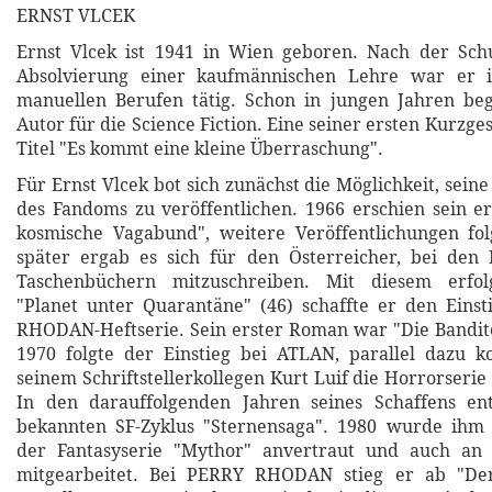
ERNST VLCEK
Ernst Vlcek ist 1941 in Wien geboren. Nach der Sch
Absolvierung einer kaufmännischen Lehre war er i
manuellen Berufen tätig. Schon in jungen Jahren beg
Autor für die Science Fiction. Eine seiner ersten Kurzge
Titel "Es kommt eine kleine Überraschung".
Für Ernst Vlcek bot sich zunächst die Möglichkeit, sei
des Fandoms zu veröffentlichen. 1966 erschien sein 
kosmische Vagabund", weitere Veröffentlichungen fol
später ergab es sich für den Österreicher, bei d
Taschenbüchern mitzuschreiben. Mit diesem erfo
"Planet unter Quarantäne" (46) schaffte er den Eins
RHODAN-Heftserie. Sein erster Roman war "Die Bandit
1970 folgte der Einstieg bei ATLAN, parallel dazu k
seinem Schriftstellerkollegen Kurt Luif die Horrorseri
In den darauffolgenden Jahren seines Schaffens en
bekannten SF-Zyklus "Sternensaga". 1980 wurde ihm 
der Fantasyserie "Mythor" anvertraut und auch an
mitgearbeitet. Bei PERRY RHODAN stieg er ab "Der