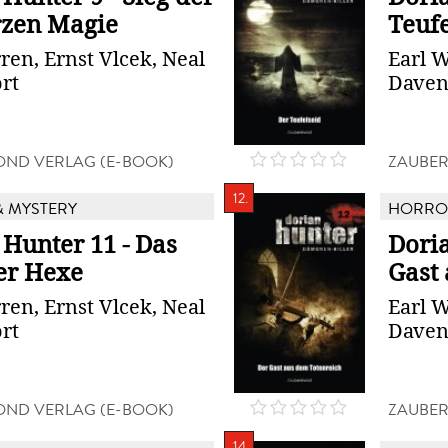
zen Magie
Teufe
ren, Ernst Vlcek, Neal
Earl W
rt
Daven
ND VERLAG (E-BOOK)
ZAUBER
12.
 MYSTERY
HORROR
 Hunter 11 - Das
Doria
er Hexe
Gast
ren, Ernst Vlcek, Neal
Earl W
rt
Daven
ND VERLAG (E-BOOK)
ZAUBER
14.