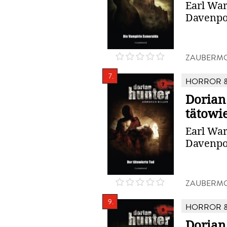
Earl War
Davenpo
ZAUBERMO
7.
HORROR &
Dorian 
tätowi
Earl War
Davenpo
ZAUBERMO
9.
HORROR &
Dorian 