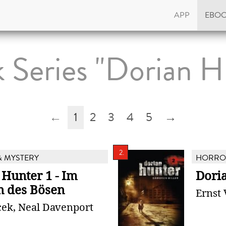
APP
EBO
 Series "Dorian H
←
1
2
3
4
5
→
2.
 MYSTERY
HORROR
 Hunter 1 - Im
Doria
n des Bösen
Ernst 
cek, Neal Davenport