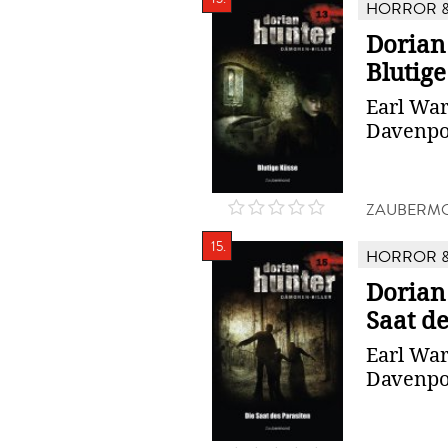
HORROR &
Dorian
Blutig
Earl War
Davenpo
ZAUBERMO
15.
HORROR &
Dorian 
Saat de
Earl War
Davenpo