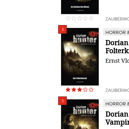
ZAUBERMO
3.
HORROR &
Dorian 
Folter
Ernst Vl
ZAUBERMO
5.
HORROR &
Dorian 
Vampir