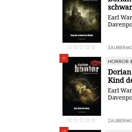
schwar
Earl War
Davenpo
ZAUBERMO
11.
HORROR &
Dorian
Kind d
Earl War
Davenpo
ZAUBERMO
13.