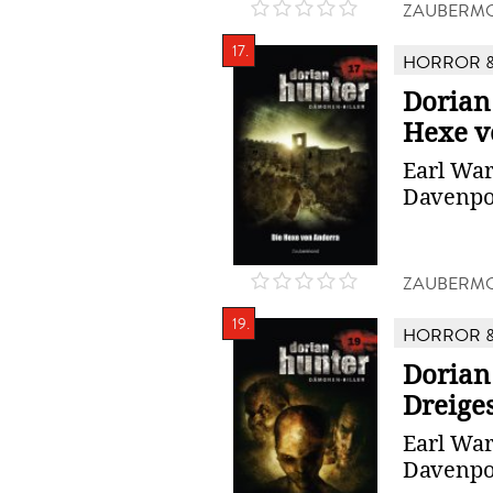
ZAUBERMO
17.
HORROR &
Dorian 
Hexe v
Earl War
Davenpo
ZAUBERMO
19.
HORROR &
Dorian
Dreiges
Earl War
Davenpo