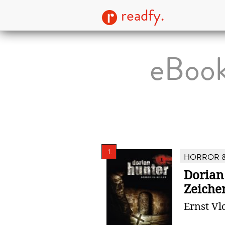
readfy.
eBook
1.
HORROR &
Dorian
Zeiche
Ernst Vl