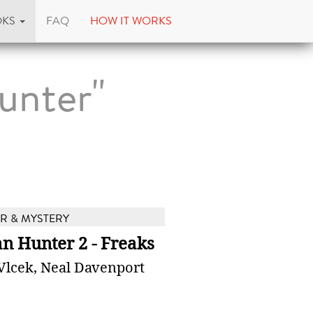
OKS
FAQ
HOW IT WORKS
unter"
 & MYSTERY
n Hunter 2 - Freaks
Vlcek, Neal Davenport