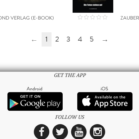
ND VERLAG (E-BOOK)
ZAUBER
←
1
2
3
4
5
→
GET THE APP
Android
iOS
FOLLOW US
Facebook
Twitter
YouTube
Instagra