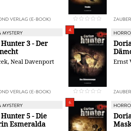
ND VERLAG (E-BOOK)
ZAUBER
4.
 MYSTERY
HORROR
Hunter 3 - Der
Doria
knecht
Däm
cek, Neal Davenport
Ernst 
ND VERLAG (E-BOOK)
ZAUBER
6.
 MYSTERY
HORROR
Hunter 5 - Die
Doria
in Esmeralda
Mask