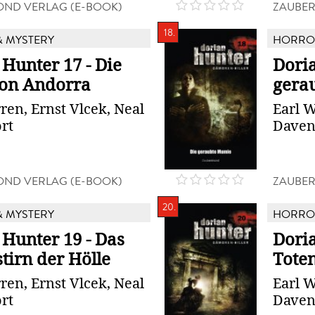
ND VERLAG (E-BOOK)
ZAUBER
18.
 MYSTERY
HORROR
Hunter 17 - Die
Doria
on Andorra
gera
ren, Ernst Vlcek, Neal
Earl W
rt
Daven
ND VERLAG (E-BOOK)
ZAUBER
20.
 MYSTERY
HORROR
 Hunter 19 - Das
Doria
tirn der Hölle
Toten
ren, Ernst Vlcek, Neal
Earl W
rt
Daven