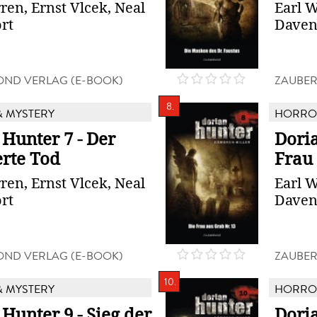
ren, Ernst Vlcek, Neal
Earl W
rt
Daven
ND VERLAG (E-BOOK)
ZAUBER
8.
 MYSTERY
HORROR
Hunter 7 - Der
Doria
erte Tod
Frau 
ren, Ernst Vlcek, Neal
Earl W
rt
Daven
ND VERLAG (E-BOOK)
ZAUBER
10.
 MYSTERY
HORROR
Hunter 9 - Sieg der
Doria