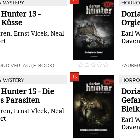
 MYSTERY
HORROR
 Hunter 13 -
Doria
e Küsse
Orgie
ren, Ernst Vlcek, Neal
Earl W
rt
Daven
ND VERLAG (E-BOOK)
ZAUBER
16.
 MYSTERY
HORROR
Hunter 15 - Die
Doria
s Parasiten
Gefa
Blei
ren, Ernst Vlcek, Neal
rt
Earl W
Daven