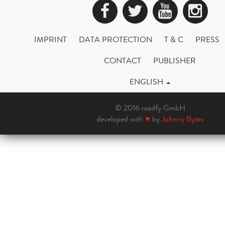
Facebook
Twitter
YouTub
Ins
IMPRINT
DATA PROTECTION
T & C
PRESS
CONTACT
PUBLISHER
ENGLISH
© 2016 readfy GmbH
developed with
♥
by
Johnny Bytes