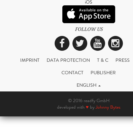
iOS
FOLLOW US
Facebook
Twitter
YouTub
Ins
IMPRINT
DATA PROTECTION
T & C
PRESS
CONTACT
PUBLISHER
ENGLISH
© 2016 readfy GmbH
developed with
♥
by
Johnny Bytes