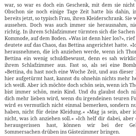
war, so war es doch ein Geschenk, mit dem sie nicht
Obschon sie noch einige Tage Zeit hatte bis dahin, in
bereits jetzt, so typisch Frau, ihren Kleiderschrank. Si
aussehen. Doch was auch immer sie herausnahm, nich
richtig. In ihrem Schlafzimmer türmten sich die Sachen
Kommode, auf dem Boden. »Was ist denn hier los?«, rief
deutete auf das Chaos, das Bettina angerichtet hatte. »I
herausnehmen, die ich anziehen werde, wenn ich Thom
Bettina ein wenig schuldbewusst, denn es sah wirklic
ihrem Schlafzimmer aus. Fast so, als sei eine Bomb
»Bettina, du hast noch eine Woche Zeit, und aus dieser
hier aufgetürmt hast, kannst du ohnehin nichts mehr he
ich weiß. Aber ich möchte doch schön sein, wenn ich Th
bist immer schön, mein Kind. Und du glaubst doch ni
dich mehr lieben wird, wenn du irgendeinen teuren F
wird es vermutlich nicht einmal bemerken, sondern n
haben, nicht für deine Kleidung.« »Mag ja sein, aber 
nicht, was ich anziehen soll.« »Ich helf dir dabei, aber
herausgerissen hast, können wir bei der Gel
Sommersachen drüben ins Gästezimmer bringen.