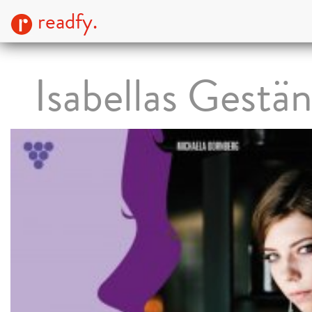
readfy.
Isabellas Gestä