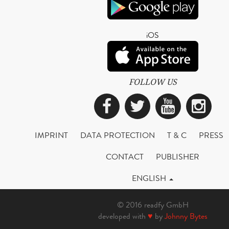
iOS
FOLLOW US
Facebook
Twitter
YouTub
Ins
IMPRINT
DATA PROTECTION
T & C
PRESS
CONTACT
PUBLISHER
ENGLISH
© 2016 readfy GmbH
developed with
♥
by
Johnny Bytes