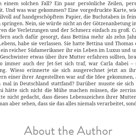
einem solchen Fall? Ein paar persönliche Zeilen, per
it. Und was war gekommen? Eine vorgedruckte Karte, wie 
ilvoll auf handgeschöpftem Papier, die Buchstaben in fei
ten springen. Nein, sie würde nicht an der Götzenanbetung 
ren die Verletzungen und der Schmerz einfach zu groß. C
dern auch dafür gesorgt, dass Bettina mehr als zehn Ja
Lebens, habe sie verlassen. Sie hatte Bettina und Thomas
l ein reicher Südamerikaner ihr ein Leben im Luxus und 
Geschwister etwas über ihre Mutter erfahren sollten, bra
Wo immer auch der Jet-Set sich traf, war Carla dabei –
g. Wieso erinnerte sie sich ausgerechnet jetzt an ih
ern einer ihrer Angestellten war auf die Idee gekommen, 
 mal in Deutschland stattfand? Darüber musste sie sich 
ni hätte sich nicht die Mühe machen müssen, die zerri
e nicht gedacht, dass dieses Lebenszeichen ihrer Mutter 
n aber sehen, dass sie das alles niemals verarbeitet, son
About the Author