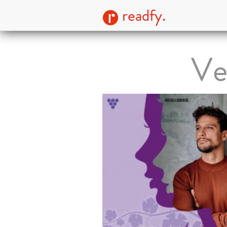
readfy.
Ve