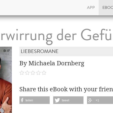
APP
EBO
rwirrung der Gefü
LIEBESROMANE
By Michaela Dornberg
Share this eBook with your frien
teilen
tweet
+1