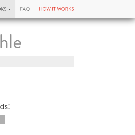
OKS
FAQ
HOW IT WORKS
hle
ds!