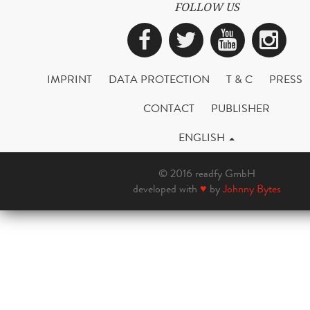
FOLLOW US
Facebook
Twitter
YouTub
Ins
IMPRINT
DATA PROTECTION
T & C
PRESS
CONTACT
PUBLISHER
ENGLISH
© 2016 readfy GmbH
developed with
♥
by
Johnny Bytes