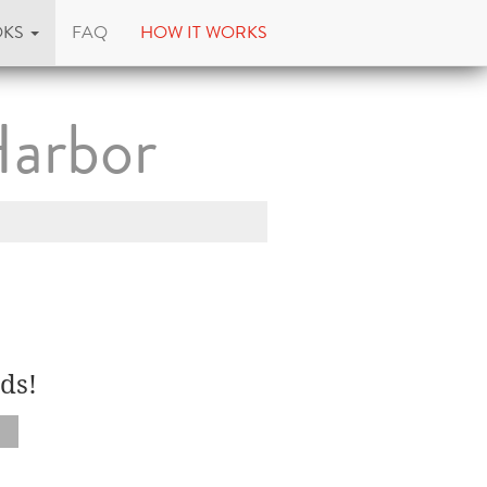
OKS
FAQ
HOW IT WORKS
Harbor
ds!