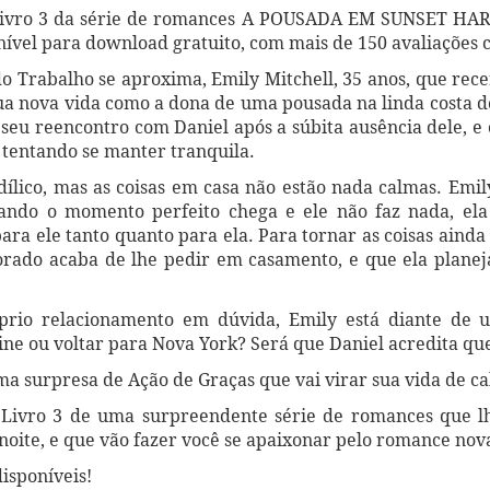
vro 3 da série de romances A POUSADA EM SUNSET HARB
el para download gratuito, com mais de 150 avaliações ci
do Trabalho se aproxima, Emily Mitchell, 35 anos, que rec
 sua nova vida como a dona de uma pousada na linda costa 
 seu reencontro com Daniel após a súbita ausência dele, 
á tentando se manter tranquila.
ílico, mas as coisas em casa não estão nada calmas. Emil
ndo o momento perfeito chega e ele não faz nada, ela
para ele tanto quanto para ela. Para tornar as coisas aind
ado acaba de lhe pedir em casamento, e que ela planeja
prio relacionamento em dúvida, Emily está diante de u
ine ou voltar para Nova York? Será que Daniel acredita q
ma surpresa de Ação de Graças que vai virar sua vida de c
vro 3 de uma surpreendente série de romances que lhe 
 noite, e que vão fazer você se apaixonar pelo romance no
disponíveis!