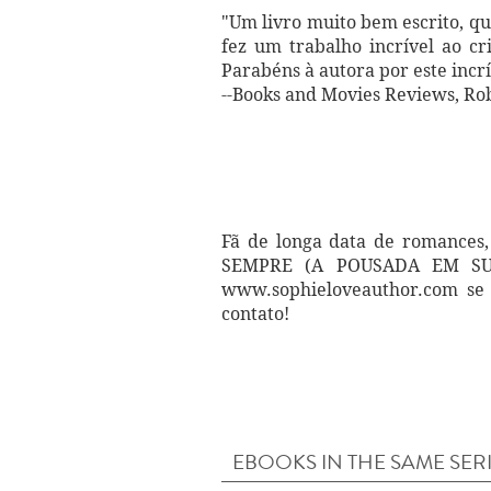
"Um livro muito bem escrito, q
fez um trabalho incrível ao c
Parabéns à autora por este incr
--Books and Movies Reviews, Ro
Fã de longa data de romances,
SEMPRE (A POUSADA EM SUNSE
www.sophieloveauthor.com se 
contato!
EBOOKS IN THE SAME SER