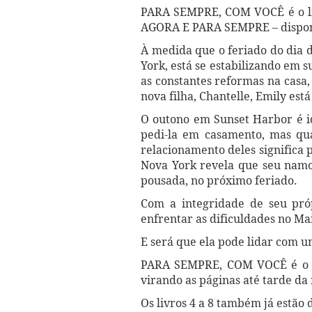
PARA SEMPRE, COM VOCÊ é o li
AGORA E PARA SEMPRE – disponív
À medida que o feriado do dia 
York, está se estabilizando em
as constantes reformas na casa,
nova filha, Chantelle, Emily est
O outono em Sunset Harbor é id
pedi-la em casamento, mas qua
relacionamento deles significa 
Nova York revela que seu namor
pousada, no próximo feriado.
Com a integridade de seu pró
enfrentar as dificuldades no Ma
E será que ela pode lidar com u
PARA SEMPRE, COM VOCÊ é o Li
virando as páginas até tarde da
Os livros 4 a 8 também já estão 