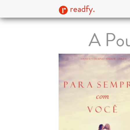
readfy.
A Pou