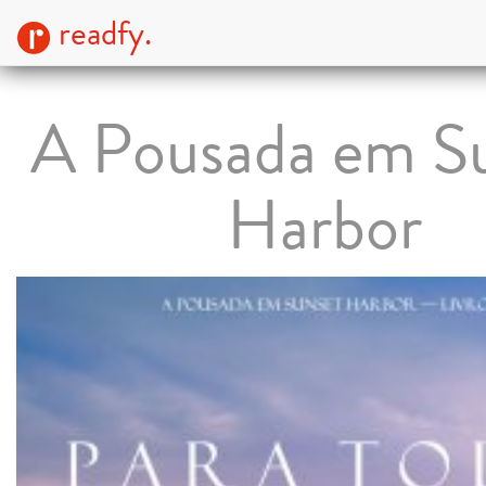
readfy.
A Pousada em S
Harbor