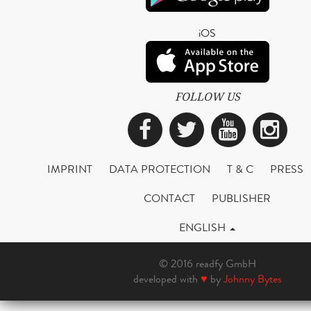
iOS
FOLLOW US
Facebook
Twitter
YouTub
Ins
IMPRINT
DATA PROTECTION
T & C
PRESS
CONTACT
PUBLISHER
ENGLISH
© 2016 readfy GmbH
developed with
♥
by
Johnny Bytes