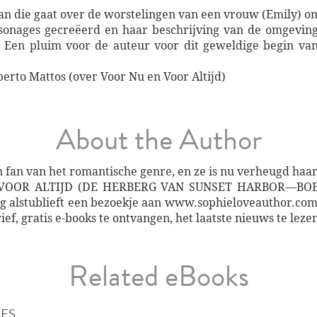
n die gaat over de worstelingen van een vrouw (Emily) om 
onages gecreëerd en haar beschrijving van de omgeving i
 Een pluim voor de auteur voor dit geweldige begin van
erto Mattos (over Voor Nu en Voor Altijd)
About the Author
en fan van het romantische genre, en ze is nu verheugd haar
VOOR ALTIJD (DE HERBERG VAN SUNSET HARBOR—BOEK 1
ng alstublieft een bezoekje aan www.sophieloveauthor.com 
ef, gratis e-books te ontvangen, het laatste nieuws te lezen,
Related eBooks
IES