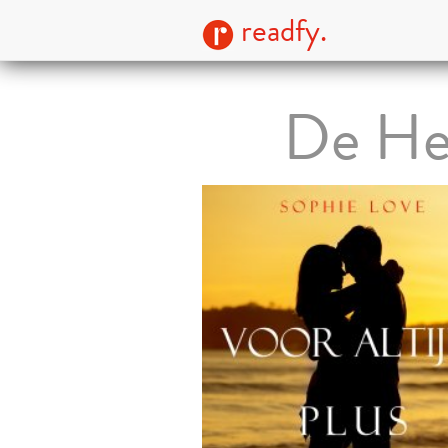
readfy.
De He