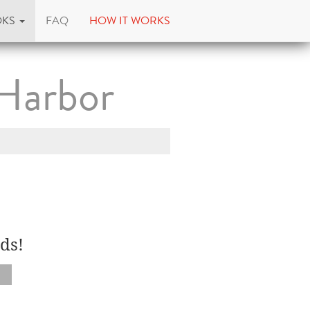
OKS
FAQ
HOW IT WORKS
Harbor
ds!