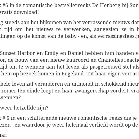
#6 in de romantische bestsellerreeks De Herberg bij Sun
 gratis download!
og steeds aan het bijkomen van het verrassende nieuws dat 
 tijd om het nieuws te verwerken, aangezien ze in 
ingen op de komst van de baby - en, als verrassingsfeestje
n Sunset Harbor en Emily en Daniel hebben hun handen vo
vor, de bouw van een nieuw kuuroord en Chantelles reacti
tijd om te wennen aan het leven als pasgetrouwd stel al
bij hem op bezoek komen in Engeland. Tot haar eigen verras
 hele leven zal veranderen en uitmondt in schokkend nieu
e zomer ten einde loopt en haar zwangerschap vordert, vraagt
e wennen?
 weer hetzelfde zijn?
# 6 in een schitterende nieuwe romantische reeks die je 
ft lezen - en waardoor je weer helemaal verliefd wordt op d
aar.