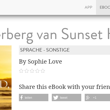
APP
EBO
rberg van Sunset 
SPRACHE - SONSTIGE
By Sophie Love
Share this eBook with your frien
teilen
tweet
+1