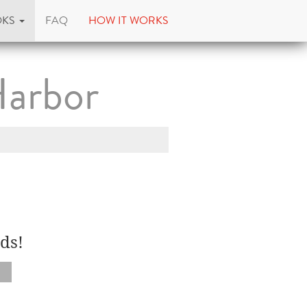
OKS
FAQ
HOW IT WORKS
Harbor
ds!