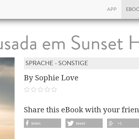
APP
EBO
sada em Sunset 
SPRACHE - SONSTIGE
By Sophie Love
Share this eBook with your frien
teilen
tweet
+1