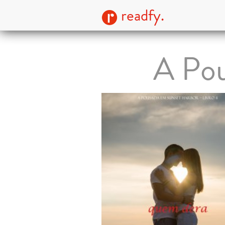
readfy.
A Pou