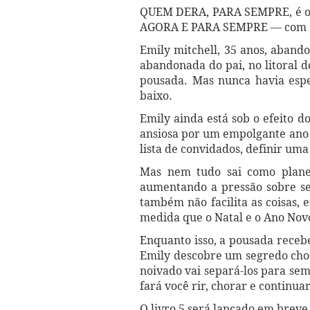
QUEM DERA, PARA SEMPRE, é o 
AGORA E PARA SEMPRE — com d
Emily mitchell, 35 anos, aban
abandonada do pai, no litoral
pousada. Mas nunca havia espe
baixo.
Emily ainda está sob o efeito d
ansiosa por um empolgante ano 
lista de convidados, definir uma
Mas nem tudo sai como planej
aumentando a pressão sobre seu
também não facilita as coisas, 
medida que o Natal e o Ano Nov
Enquanto isso, a pousada recebe
Emily descobre um segredo choca
noivado vai separá-los para se
fará você rir, chorar e continu
O livro 5 será lançado em breve