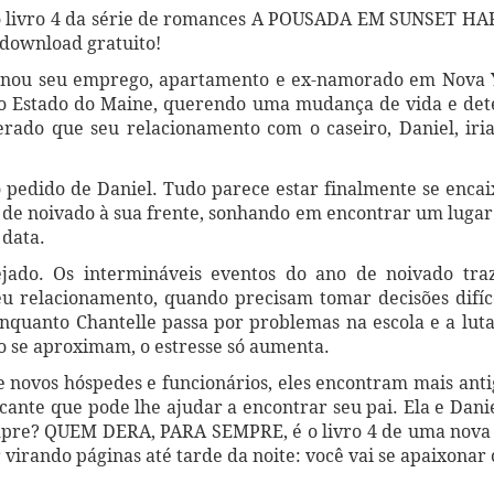
livro 4 da série de romances A POUSADA EM SUNSET HARB
ownload gratuito!
donou seu emprego, apartamento e ex-namorado em Nova 
 do Estado do Maine, querendo uma mudança de vida e de
rado que seu relacionamento com o caseiro, Daniel, iria
o pedido de Daniel. Tudo parece estar finalmente se enca
de noivado à sua frente, sonhando em encontrar um lugar e
 data.
ado. Os intermináveis eventos do ano de noivado traz
 relacionamento, quando precisam tomar decisões difíce
enquanto Chantelle passa por problemas na escola e a lut
o se aproximam, o estresse só aumenta.
 novos hóspedes e funcionários, eles encontram mais anti
nte que pode lhe ajudar a encontrar seu pai. Ela e Danie
mpre? QUEM DERA, PARA SEMPRE, é o livro 4 de uma nova e 
ar virando páginas até tarde da noite: você vai se apaixon
.