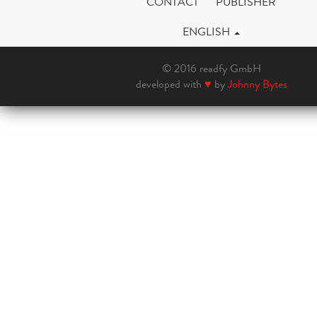
CONTACT
PUBLISHER
ENGLISH
© 2016 readfy GmbH
developed with
♥
by
Johnny Bytes