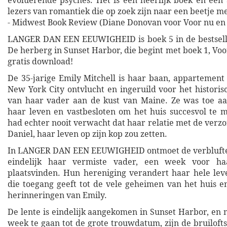
evoluerende psyches. Het is een heerlijk boek en een
lezers van romantiek die op zoek zijn naar een beetje m
- Midwest Book Review (Diane Donovan voor Voor nu en v
LANGER DAN EEN EEUWIGHEID is boek 5 in de bestsell
De herberg in Sunset Harbor, die begint met boek 1, Voor
gratis download!
De 35-jarige Emily Mitchell is haar baan, appartement 
New York City ontvlucht en ingeruild voor het historis
van haar vader aan de kust van Maine. Ze was toe aa
haar leven en vastbesloten om het huis succesvol te 
had echter nooit verwacht dat haar relatie met de verzo
Daniel, haar leven op zijn kop zou zetten.
In LANGER DAN EEN EEUWIGHEID ontmoet de verblufte 
eindelijk haar vermiste vader, een week voor ha
plaatsvinden. Hun hereniging verandert haar hele le
die toegang geeft tot de vele geheimen van het huis 
herinneringen van Emily.
De lente is eindelijk aangekomen in Sunset Harbor, en
week te gaan tot de grote trouwdatum, zijn de bruiloft