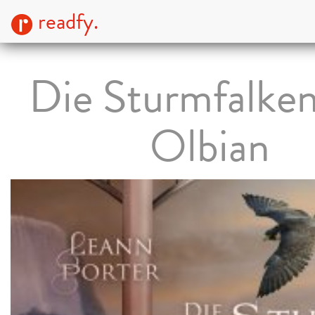
readfy.
Die Sturmfalken
Olbian