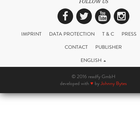
FOLLOW US
Facebook
Twitter
YouTub
Ins
IMPRINT
DATA PROTECTION
T & C
PRESS
CONTACT
PUBLISHER
ENGLISH
© 2016 readfy GmbH
developed with
♥
by
Johnny Bytes