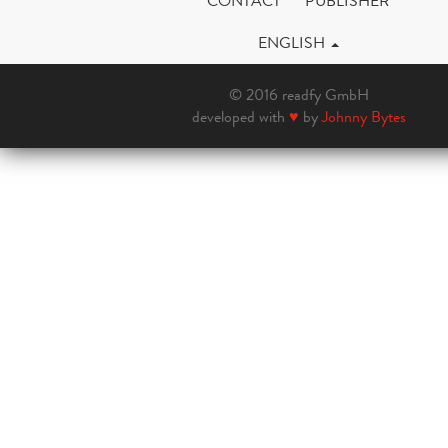
CONTACT
PUBLISHER
ENGLISH
© 2016 readfy GmbH
developed with
♥
by
Johnny Bytes