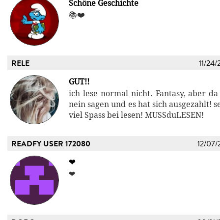
Schöne Geschichte
📚❤️
RELE
11/24/
GUT!!
ich lese normal nicht. Fantasy, aber da
nein sagen und es hat sich ausgezahlt! s
viel Spass bei lesen! MUSSduLESEN!
READFY USER 172080
12/07/
❤
❤