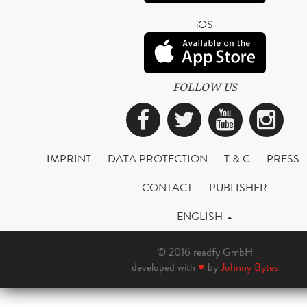
iOS
FOLLOW US
Facebook
Twitter
YouTub
Ins
IMPRINT
DATA PROTECTION
T & C
PRESS
CONTACT
PUBLISHER
ENGLISH
© 2016 readfy GmbH
developed with
♥
by
Johnny Bytes