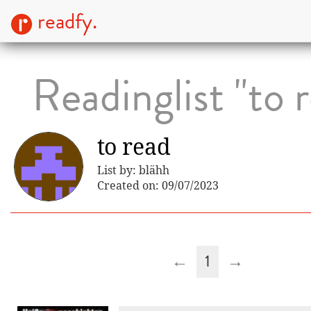
readfy.
Readinglist "to 
to read
List by: blähh
Created on: 09/07/2023
←
1
→