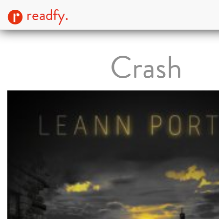
readfy.
Crash