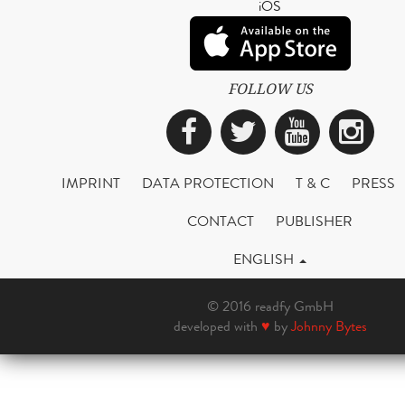
iOS
FOLLOW US
Facebook
Twitter
YouTub
Ins
IMPRINT
DATA PROTECTION
T & C
PRESS
CONTACT
PUBLISHER
ENGLISH
© 2016 readfy GmbH
developed with
♥
by
Johnny Bytes