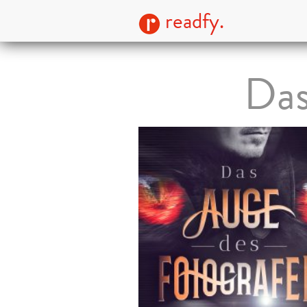
readfy.
Das