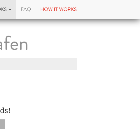
OKS
FAQ
HOW IT WORKS
afen
ds!