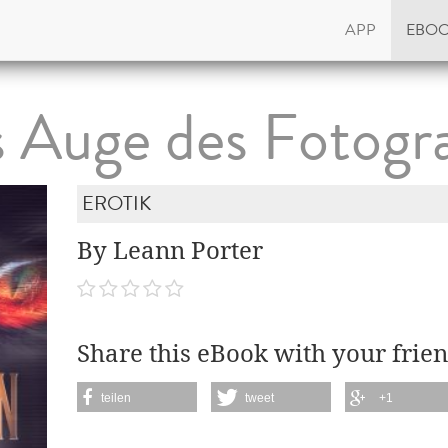
APP
EBO
 Auge des Fotogr
EROTIK
By Leann Porter
Share this eBook with your frien
teilen
tweet
+1