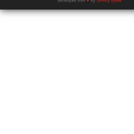
developed with
♥
by
Johnny Bytes