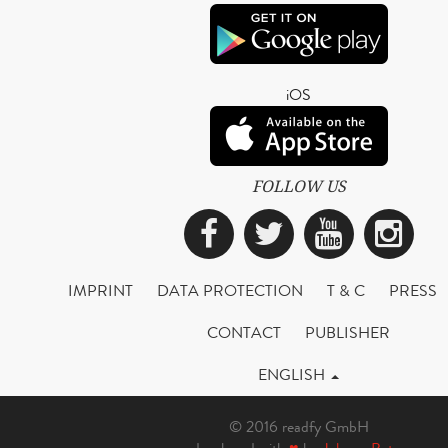
iOS
FOLLOW US
Facebook
Twitter
YouTub
Ins
IMPRINT
DATA PROTECTION
T & C
PRESS
CONTACT
PUBLISHER
ENGLISH
© 2016 readfy GmbH