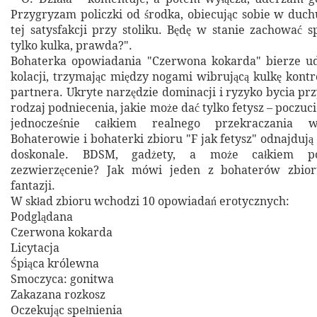
Przygryzam policzki od środka, obiecując sobie w duc
tej satysfakcji przy stoliku. Będę w stanie zachować s
tylko kulka, prawda?".
Bohaterka opowiadania "Czerwona kokarda" bierze ud
kolacji, trzymając między nogami wibrującą kulkę kontr
partnera. Ukryte narzędzie dominacji i ryzyko bycia pr
rodzaj podniecenia, jakie może dać tylko fetysz – poczuci
jednocześnie całkiem realnego przekraczania w
Bohaterowie i bohaterki zbioru "F jak fetysz" odnajdują
doskonale. BDSM, gadżety, a może całkiem 
zezwierzęcenie? Jak mówi jeden z bohaterów zbior
fantazji.
W skład zbioru wchodzi 10 opowiadań erotycznych:
Podglądana
Czerwona kokarda
Licytacja
Śpiąca królewna
Smoczyca: gonitwa
Zakazana rozkosz
Oczekując spełnienia