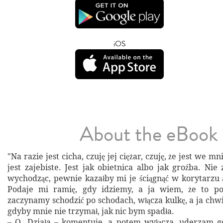
iOS
About the eBook
"Na razie jest cicha, czuję jej ciężar, czuję, że jest we mni
jest zajebiste. Jest jak obietnica albo jak groźba. Ni
wychodząc, pewnie kazałby mi je ściągnąć w korytarzu a
Podaje mi ramię, gdy idziemy, a ja wiem, że to po
zaczynamy schodzić po schodach, włącza kulkę, a ja chwi
gdyby mnie nie trzymał, jak nic bym spadła.
– O. Działa – komentuje, a potem wyłącza, uderzam g