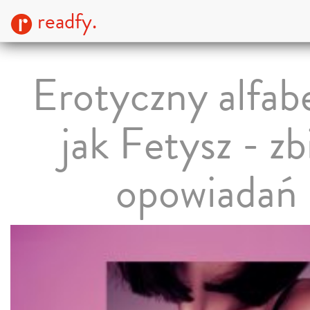
readfy.
Erotyczny alfab
jak Fetysz - zb
opowiadań