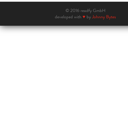
© 2016 readfy GmbH
developed with
♥
by
Johnny Bytes