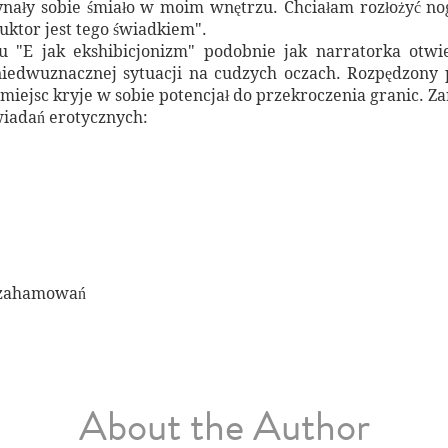
nały sobie śmiało w moim wnętrzu. Chciałam rozłożyć nogi 
uktor jest tego świadkiem".
u "E jak ekshibicjonizm" podobnie jak narratorka otwi
 niedwuznacznej sytuacji na cudzych oczach. Rozpędzony 
 miejsc kryje w sobie potencjał do przekroczenia granic. Z
wiadań erotycznych:
h zahamowań
About the Author