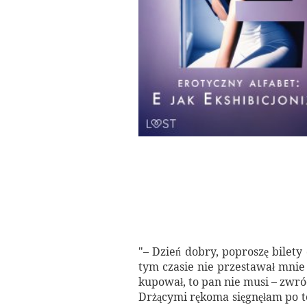
"– Dzień dobry, poproszę bilet
tym czasie nie przestawał mnie
kupował, to pan nie musi – zwróc
Drżącymi rękoma sięgnęłam po to