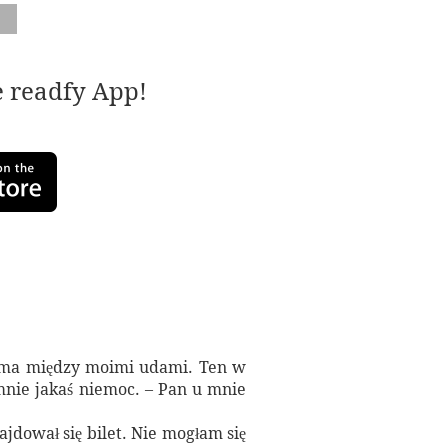
e readfy App!
Adama między moimi udami. Ten w
mnie jakaś niemoc. – Pan u mnie
jdował się bilet. Nie mogłam się