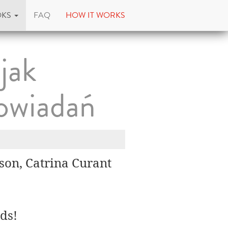
OKS
FAQ
HOW IT WORKS
jak
powiadań
son, Catrina Curant
ds!