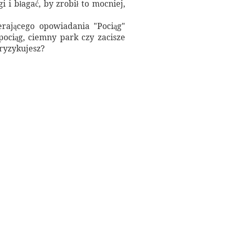
i błagać, by zrobił to mocniej,
erającego opowiadania "Pociąg"
pociąg, ciemny park czy zacisze
aryzykujesz?