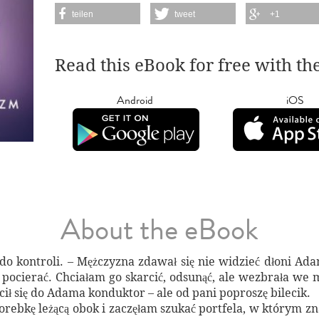
teilen
tweet
+1
Read this eBook for free with th
Android
iOS
About the eBook
y do kontroli. – Mężczyzna zdawał się nie widzieć dłoni 
 pocierać. Chciałam go skarcić, odsunąć, ale wezbrała we 
ił się do Adama konduktor – ale od pani poproszę bilecik.
rebkę leżącą obok i zaczęłam szukać portfela, w którym zna