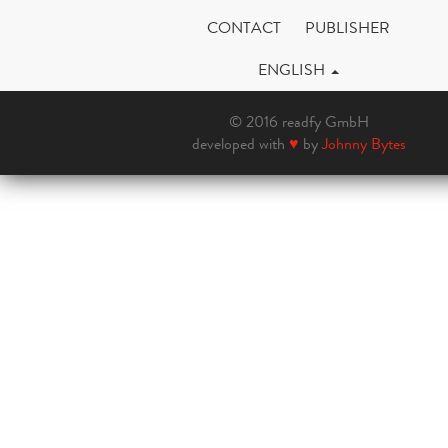
CONTACT
PUBLISHER
ENGLISH
© 2016 readfy GmbH
developed with
♥
by
Johnny Bytes