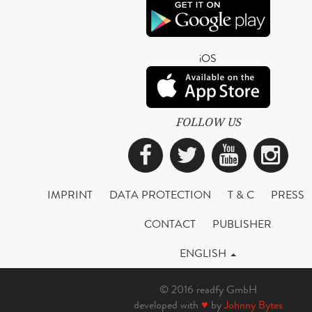
iOS
FOLLOW US
Facebook
Twitter
YouTub
Ins
IMPRINT
DATA PROTECTION
T & C
PRESS
CONTACT
PUBLISHER
ENGLISH
© 2016 readfy GmbH
developed with
♥
by
Johnny Bytes