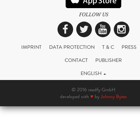
FOLLOW US
Facebook
Twitter
YouTub
Ins
IMPRINT
DATA PROTECTION
T & C
PRESS
CONTACT
PUBLISHER
ENGLISH
© 2016 readfy GmbH
developed with
♥
by
Johnny Bytes