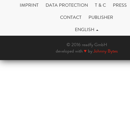
IMPRINT
DATA PROTECTION
T & C
PRESS
CONTACT
PUBLISHER
ENGLISH
© 2016 readfy GmbH
developed with
♥
by
Johnny Bytes