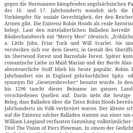
gegen die Normannen kämpfenden angelsächsischen Pat
des 16. und 17. Jahrhunderts wandelt sich die
Vorkämpfer für soziale Gerechtigkeit, der den Reich
Armen gibt. Die Existenz Robin Hoods als reale historisc
belegt. Laut den mittelalterlichen Balladen betreib
Räuberhandwerk mit “Merry Men” (deutsch: „fröhliche
a. Little John, Friar Tuck und Will Scarlet. Sie si
verstecken sich vor dem Gesetz, in Gestalt des Sheriff
im Sherwood Forest und Barnsdale Forest. Später ko
romantische Liebe zu Maid Marian und der Barde Alan-
abenteuerliche Stoff blieb bis heute populär. Robin
Jahrhundert ein in England gebräuchlicher Spitz- o
synonym für „Gesetzesbrecher“ benutzt wurde. In den
bis 1296 taucht dieser Beiname im ganzen Land
verschiedenen Quellen auf. Darin sieht die heutige
Beleg, dass Balladen über die Taten Robin Hoods bereits 
Jahrhunderts im Volk verbreitet waren. Der älteste sch
auf die Existenz solcher Balladen stammt aus einer um 
William Langland verfassten Sammlung volkstümlicher
Titel The Vision of Piers Plowman. In einem der Gedicht