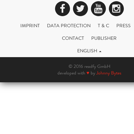
Facebook
Twitter
YouTub
Ins
IMPRINT
DATA PROTECTION
T & C
PRESS
CONTACT
PUBLISHER
ENGLISH
© 2016 readfy GmbH
developed with
♥
by
Johnny Bytes