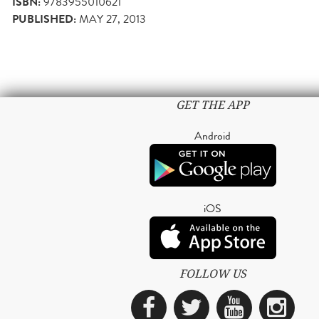
ISBN:
9783955010621
PUBLISHED:
MAY 27, 2013
GET THE APP
Android
iOS
FOLLOW US
Facebook
Twitter
YouTub
Ins