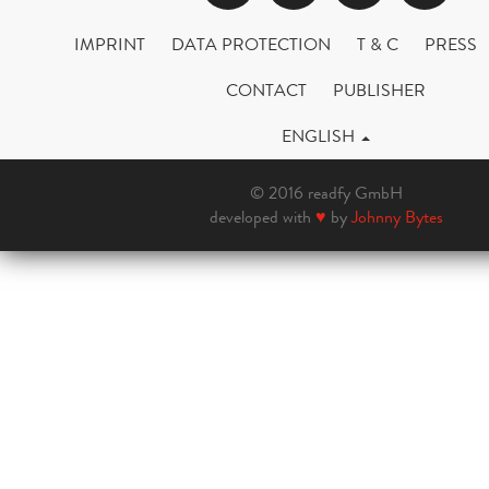
IMPRINT
DATA PROTECTION
T & C
PRESS
CONTACT
PUBLISHER
ENGLISH
© 2016 readfy GmbH
developed with
♥
by
Johnny Bytes