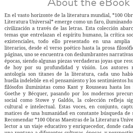
About the eBook
En el vasto horizonte de la literatura mundial, *100 Ob
Literatura Universal* emerge como un faro, iluminando 
civilización a través de las letras. Esta colección aba
temas que entrelazan el espíritu humano, la crítica soc
existenciales, todo ello presentado en una amplia
literarios, desde el verso poético hasta la prosa filosóf
páginas, uno se encuentra con deslumbrantes narrativas
épocas, siendo algunas piezas verdaderas joyas que res
de hoy por su profundidad y visión. Los autores 
antología son titanes de la literatura, cada uno ha
huella indeleble en el pensamiento y los sentimientos 
filósofos iluministas como Kant y Rousseau hasta lo
Goethe y Bécquer, pasando por los modernos precur
social como Stowe y Galdós, la colección refleja si
cultural e intelectual. Estas voces, en conjunto, capt
matices de una humanidad en constante búsqueda de s
Recomendar *100 Obras Maestras de la Literatura Univer
lector a un viaje educativo y enriquecedor, donde cad
una ventana a diferentes culturas, épocas, y perspecti