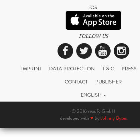
iOS
FOLLOW US
Facebook
Twitter
YouTub
Ins
IMPRINT
DATA PROTECTION
T & C
PRESS
CONTACT
PUBLISHER
ENGLISH
© 2016 readfy GmbH
developed with
♥
by
Johnny Bytes