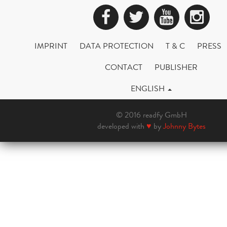
Facebook
Twitter
YouTub
Ins
IMPRINT
DATA PROTECTION
T & C
PRESS
CONTACT
PUBLISHER
ENGLISH
© 2016 readfy GmbH
developed with
♥
by
Johnny Bytes