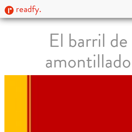
readfy.
El barril de
amontillado