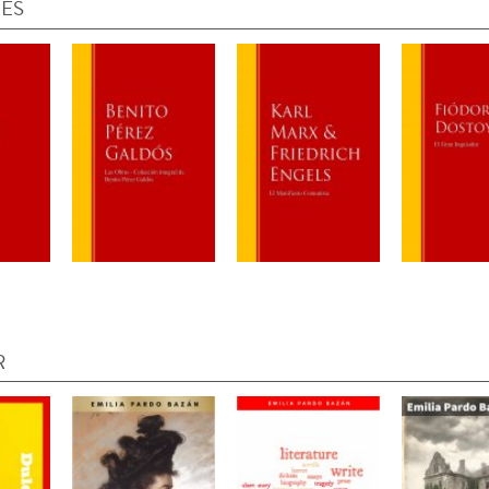
IES
R