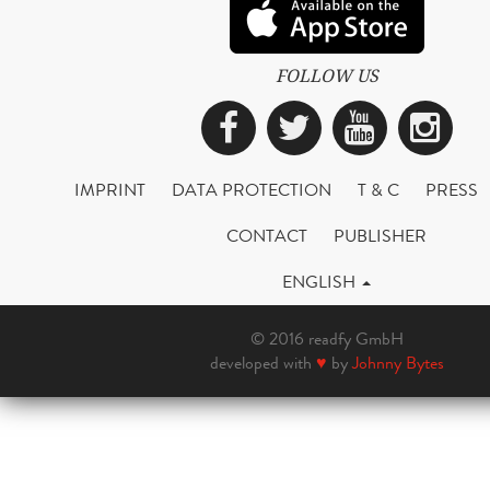
FOLLOW US
Facebook
Twitter
YouTub
Ins
IMPRINT
DATA PROTECTION
T & C
PRESS
CONTACT
PUBLISHER
ENGLISH
© 2016 readfy GmbH
developed with
♥
by
Johnny Bytes