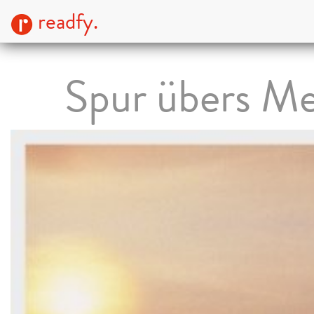
readfy.
Spur übers M