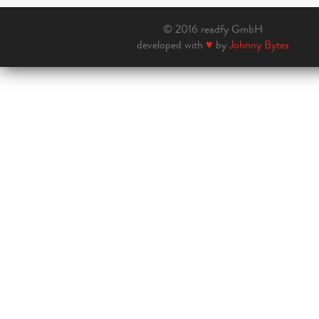
© 2016 readfy GmbH
developed with
♥
by
Johnny Bytes