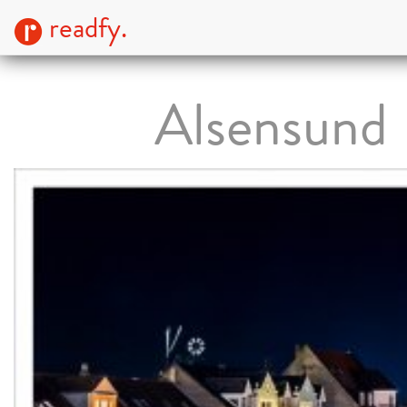
readfy.
Alsensund