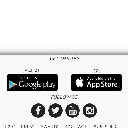
GET THE APP
Android
iOS
FOLLOW US
Facebook
Twitter
YouTube
Instagra
T & C
PRESS
AWARDS
CONTACT
PUBLISHER