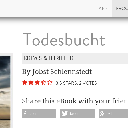
APP
EBO
Todesbucht
KRIMIS & THRILLER
By Jobst Schlennstedt
3.5 STARS, 2 VOTES
Share this eBook with your frien
teilen
tweet
+1