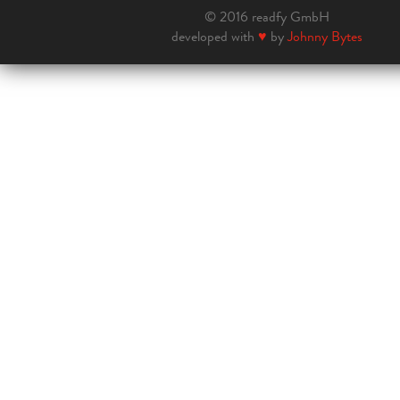
© 2016 readfy GmbH
developed with
♥
by
Johnny Bytes