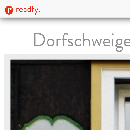
readfy.
Dorfschweig