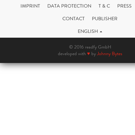
IMPRINT
DATA PROTECTION
T & C
PRESS
CONTACT
PUBLISHER
ENGLISH
© 2016 readfy GmbH
developed with
♥
by
Johnny Bytes