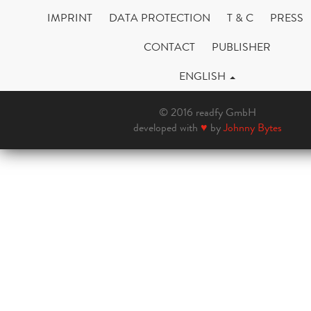
IMPRINT
DATA PROTECTION
T & C
PRESS
CONTACT
PUBLISHER
ENGLISH
© 2016 readfy GmbH
developed with
♥
by
Johnny Bytes