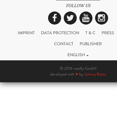
FOLLOW US
Facebook
Twitter
YouTub
Ins
IMPRINT
DATA PROTECTION
T & C
PRESS
CONTACT
PUBLISHER
ENGLISH
© 2016 readfy GmbH
developed with
♥
by
Johnny Bytes