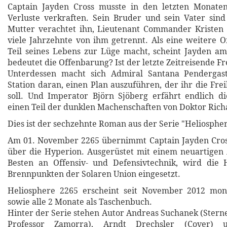
Captain Jayden Cross musste in den letzten Monate
Verluste verkraften. Sein Bruder und sein Vater sind
Mutter verachtet ihn, Lieutenant Commander Kristen B
viele Jahrzehnte von ihm getrennt. Als eine weitere 
Teil seines Lebens zur Lüge macht, scheint Jayden a
bedeutet die Offenbarung? Ist der letzte Zeitreisende F
Unterdessen macht sich Admiral Santana Pendergas
Station daran, einen Plan auszuführen, der ihr die Fre
soll. Und Imperator Björn Sjöberg erfährt endlich d
einen Teil der dunklen Machenschaften von Doktor Rich
Dies ist der sechzehnte Roman aus der Serie "Heliosphe
Am 01. November 2265 übernimmt Captain Jayden Cr
über die Hyperion. Ausgerüstet mit einem neuartigen
Besten an Offensiv- und Defensivtechnik, wird die
Brennpunkten der Solaren Union eingesetzt.
Heliosphere 2265 erscheint seit November 2012 mona
sowie alle 2 Monate als Taschenbuch.
Hinter der Serie stehen Autor Andreas Suchanek (Stern
Professor Zamorra), Arndt Drechsler (Cover)