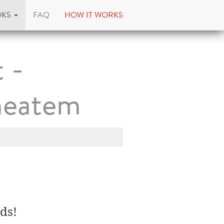
OKS
FAQ
HOW IT WORKS
 -
heatem
ds!