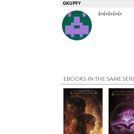
GKUPFY
👍👍👍👍👍
EBOOKS IN THE SAME SER