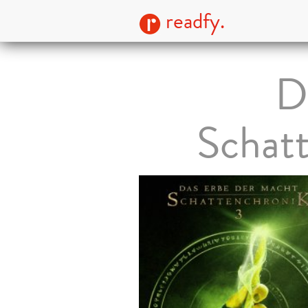
readfy.
D
Schat