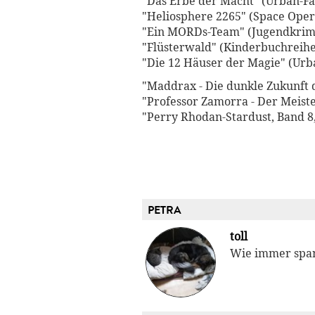
"Das Erbe der Macht" (Urban-Fan
"Heliosphere 2265" (Space Opera
"Ein MORDs-Team" (Jugendkrimi
"Flüsterwald" (Kinderbuchreihe
"Die 12 Häuser der Magie" (Urb
"Maddrax - Die dunkle Zukunft d
"Professor Zamorra - Der Meiste
"Perry Rhodan-Stardust, Band 8
PETRA
toll
Wie immer span