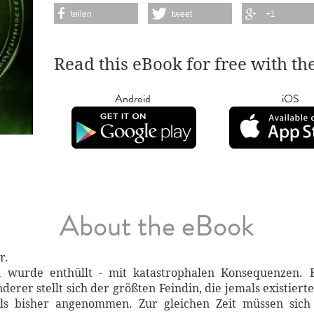
teilen
tweet
+1
Read this eBook for free with th
Android
iOS
About the eBook
r.
au wurde enthüllt - mit katastrophalen Konsequenzen.
nderer stellt sich der größten Feindin, die jemals existie
als bisher angenommen. Zur gleichen Zeit müssen sich