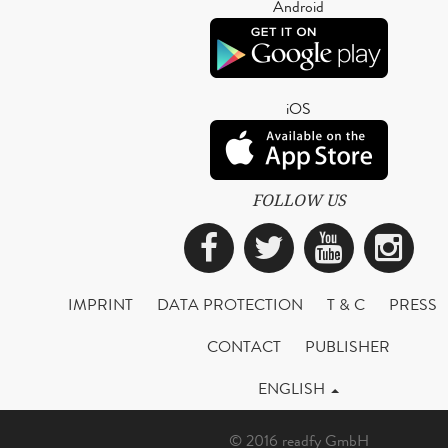
Android
iOS
FOLLOW US
Facebook
Twitter
YouTub
Ins
IMPRINT
DATA PROTECTION
T & C
PRESS
CONTACT
PUBLISHER
ENGLISH
© 2016 readfy GmbH