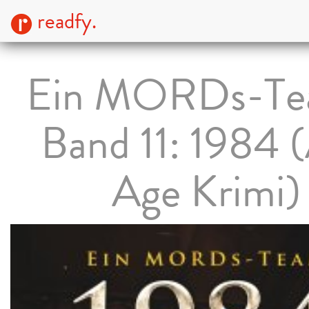
readfy.
Ein MORDs-Te
Band 11: 1984 (
Age Krimi)