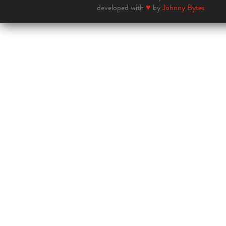
developed with
♥
by
Johnny Bytes