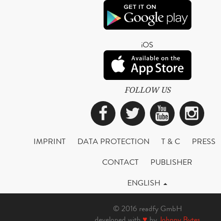
iOS
FOLLOW US
Facebook
Twitter
YouTub
Ins
IMPRINT
DATA PROTECTION
T & C
PRESS
CONTACT
PUBLISHER
ENGLISH
© 2016 readfy GmbH
developed with
♥
by
Johnny Bytes