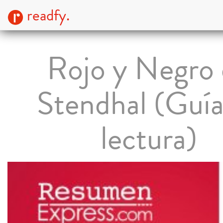
readfy.
Rojo y Negro
Stendhal (Guía
lectura)