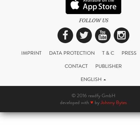
FOLLOW US
Facebook
Twitter
YouTub
Ins
IMPRINT
DATA PROTECTION
T & C
PRESS
CONTACT
PUBLISHER
ENGLISH
© 2016 readfy GmbH
developed with
♥
by
Johnny Bytes