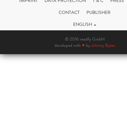
IMPRINT
DATA PROTECTION
T & C
PRESS
CONTACT
PUBLISHER
ENGLISH
© 2016 readfy GmbH
developed with
♥
by
Johnny Bytes