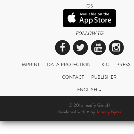
iOS
FOLLOW US
Facebook
Twitter
YouTub
Ins
IMPRINT
DATA PROTECTION
T & C
PRESS
CONTACT
PUBLISHER
ENGLISH
© 2016 readfy GmbH
developed with
♥
by
Johnny Bytes