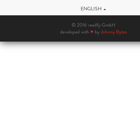
ENGLISH
© 2016 readfy GmbH
developed with
♥
by
Johnny Bytes