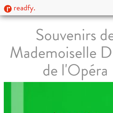
readfy.
Souvenirs d
Mademoiselle D
de l'Opéra