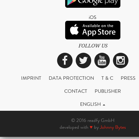
iOS
FOLLOW US
Facebook
Twitter
YouTub
Ins
IMPRINT
DATA PROTECTION
T & C
PRESS
CONTACT
PUBLISHER
ENGLISH
© 2016 readfy GmbH
developed with
♥
by
Johnny Bytes