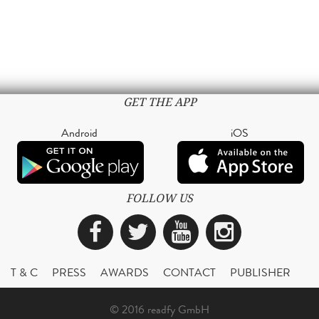
GET THE APP
Android
iOS
FOLLOW US
Facebook
Twitter
YouTube
Instagra
T & C
PRESS
AWARDS
CONTACT
PUBLISHER
© 2016 readfy GmbH