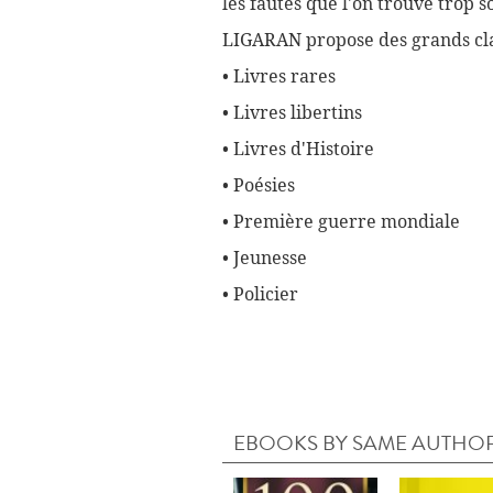
les fautes que l'on trouve trop 
LIGARAN propose des grands cla
• Livres rares
• Livres libertins
• Livres d'Histoire
• Poésies
• Première guerre mondiale
• Jeunesse
• Policier
EBOOKS BY SAME AUTHO